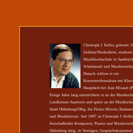
Christoph J. Keller, geboren 1
Geldern/Niederrhein, studierte
Musikhochschule in Saarbrüc
Schulmusik und Musikerziehu
Danach schloss er ein
Konzertreifestudium mit Klavi
Hauptfach bei Jean Micault (Pa
Einige Jahre lang unterrichtete er an der Musiksch
Landkreises Saarlouis und später an der Musikschu
Stadt Oldenburg/Olbg. die Fächer Klavier, Kamme
und Musiktheorie. Seit 1997 ist Christoph J. Keller
freischaffender Komponist, Pianist und Musikerzie
Oldenburg tätig; in Vorträgen, Gesprächskonzerten